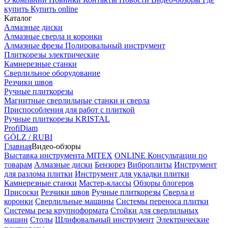
купить
Купить online
Каталог
Алмазные диски
Алмазные сверла и коронки
Алмазные фрезы Полировальный инструмент
Плиткорезы электрические
Камнерезные станки
Сверлильное оборудование
Резчики швов
Ручные плиткорезы
Магнитные сверлильные станки и сверла
Приспособления для работ с плиткой
Ручные плиткорезы KRISTAL
ProfiDiam
GÖLZ / RUBI
Главная
Видео-обзоры
Выставка инструмента MITEX
ONLINE Консультации по
товарам
Алмазные диски
Бензорез
Виброплиты
Инструмент
для разлома плитки
Инструмент для укладки плитки
Камнерезные станки
Мастер-классы
Обзоры блогеров
Присоски
Резчики швов
Ручные плиткорезы
Сверла и
коронки
Сверлильные машины
Системы переноса плитки
Системы реза крупноформата
Стойки для сверлильных
машин
Столы
Шлифовальный инструмент
Электрические