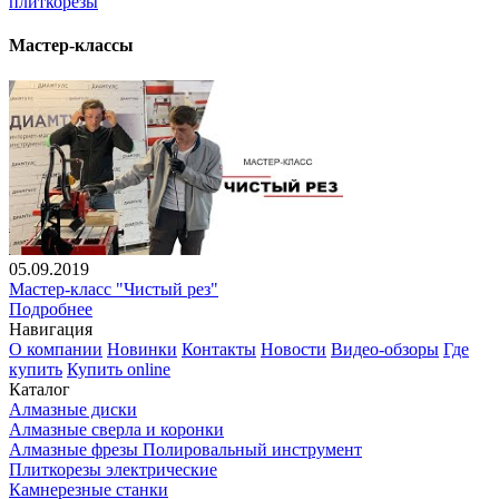
плиткорезы
Мастер-классы
05.09.2019
Мастер-класс "Чистый рез"
Подробнее
Навигация
О компании
Новинки
Контакты
Новости
Видео-обзоры
Где
купить
Купить online
Каталог
Алмазные диски
Алмазные сверла и коронки
Алмазные фрезы Полировальный инструмент
Плиткорезы электрические
Камнерезные станки