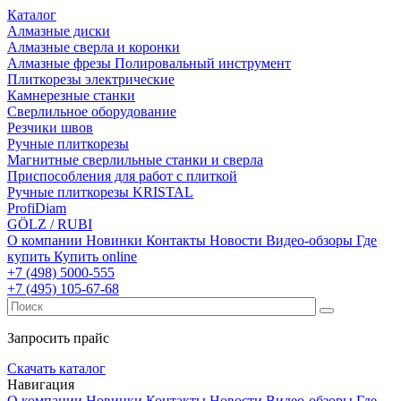
Каталог
Алмазные диски
Алмазные сверла и коронки
Алмазные фрезы Полировальный инструмент
Плиткорезы электрические
Камнерезные станки
Сверлильное оборудование
Резчики швов
Ручные плиткорезы
Магнитные сверлильные станки и сверла
Приспособления для работ с плиткой
Ручные плиткорезы KRISTAL
ProfiDiam
GÖLZ / RUBI
О компании
Новинки
Контакты
Новости
Видео-обзоры
Где
купить
Купить online
+7
(498)
5000-555
+7
(495)
105-67-68
Запросить прайс
Скачать каталог
Навигация
О компании
Новинки
Контакты
Новости
Видео-обзоры
Где