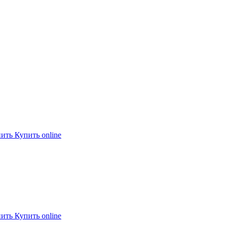
пить
Купить online
пить
Купить online