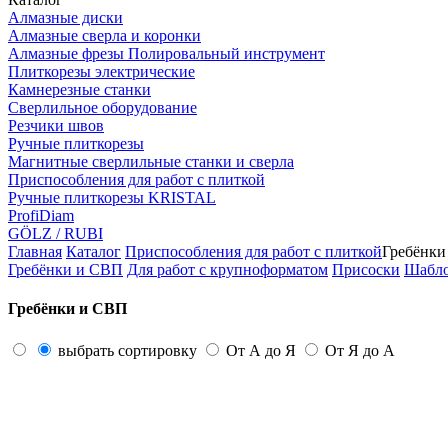
Алмазные диски
Алмазные сверла и коронки
Алмазные фрезы Полировальный инструмент
Плиткорезы электрические
Камнерезные станки
Сверлильное оборудование
Резчики швов
Ручные плиткорезы
Магнитные сверлильные станки и сверла
Приспособления для работ с плиткой
Ручные плиткорезы KRISTAL
ProfiDiam
GÖLZ / RUBI
Главная
Каталог
Приспособления для работ с плиткой
Гребёнки
Гребёнки и СВП
Для работ с крупноформатом
Присоски
Шабл
Гребёнки и СВП
выбрать сортировку
От А до Я
От Я до А