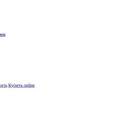
 мм
пить
Купить online