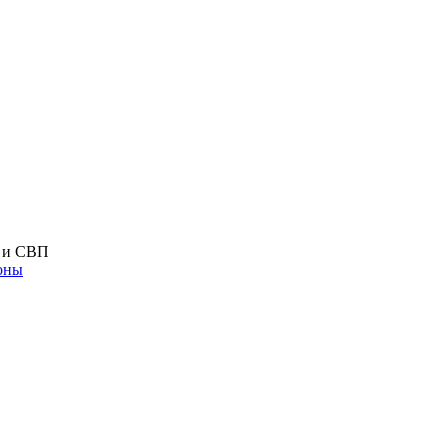
 и СВП
оны