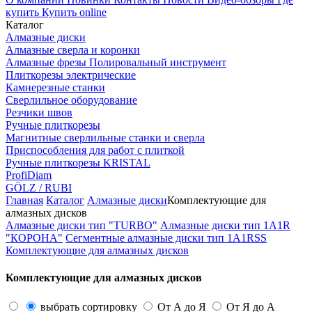
купить
Купить online
Каталог
Алмазные диски
Алмазные сверла и коронки
Алмазные фрезы Полировальный инструмент
Плиткорезы электрические
Камнерезные станки
Сверлильное оборудование
Резчики швов
Ручные плиткорезы
Магнитные сверлильные станки и сверла
Приспособления для работ с плиткой
Ручные плиткорезы KRISTAL
ProfiDiam
GÖLZ / RUBI
Главная
Каталог
Алмазные диски
Комплектующие для
алмазных дисков
Алмазные диски тип "TURBO"
Алмазные диски тип 1A1R
"КОРОНА"
Сегментные алмазные диски тип 1A1RSS
Комплектующие для алмазных дисков
Комплектующие для алмазных дисков
выбрать сортировку
От А до Я
От Я до А