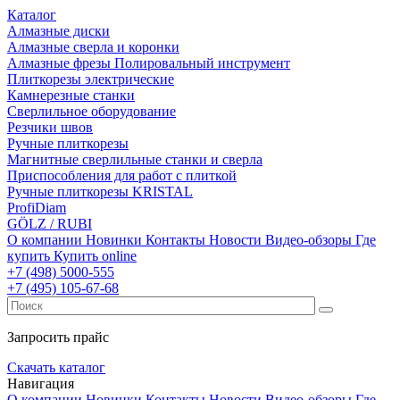
Каталог
Алмазные диски
Алмазные сверла и коронки
Алмазные фрезы Полировальный инструмент
Плиткорезы электрические
Камнерезные станки
Сверлильное оборудование
Резчики швов
Ручные плиткорезы
Магнитные сверлильные станки и сверла
Приспособления для работ с плиткой
Ручные плиткорезы KRISTAL
ProfiDiam
GÖLZ / RUBI
О компании
Новинки
Контакты
Новости
Видео-обзоры
Где
купить
Купить online
+7
(498)
5000-555
+7
(495)
105-67-68
Запросить прайс
Скачать каталог
Навигация
О компании
Новинки
Контакты
Новости
Видео-обзоры
Где