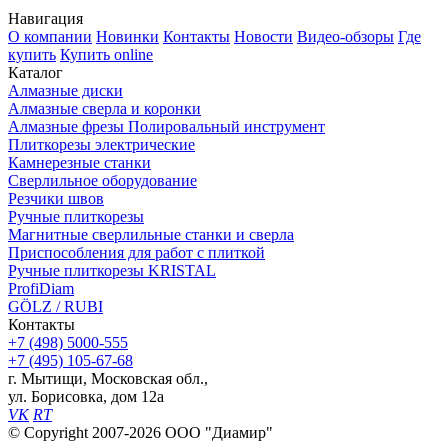
Навигация
О компании
Новинки
Контакты
Новости
Видео-обзоры
Где
купить
Купить online
Каталог
Алмазные диски
Алмазные сверла и коронки
Алмазные фрезы Полировальный инструмент
Плиткорезы электрические
Камнерезные станки
Сверлильное оборудование
Резчики швов
Ручные плиткорезы
Магнитные сверлильные станки и сверла
Приспособления для работ с плиткой
Ручные плиткорезы KRISTAL
ProfiDiam
GÖLZ / RUBI
Контакты
+7
(498)
5000-555
+7
(495)
105-67-68
г. Мытищи, Московская обл.,
ул. Борисовка, дом 12а
VK
RT
© Copyright 2007-2026 ООО "Диамир"