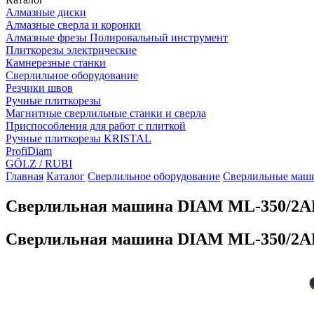
Алмазные диски
Алмазные сверла и коронки
Алмазные фрезы Полировальный инструмент
Плиткорезы электрические
Камнерезные станки
Сверлильное оборудование
Резчики швов
Ручные плиткорезы
Магнитные сверлильные станки и сверла
Приспособления для работ с плиткой
Ручные плиткорезы KRISTAL
ProfiDiam
GÖLZ / RUBI
Главная
Каталог
Сверлильное оборудование
Сверлильные маш
Сверлильная машина DIAM ML-350/2A
Сверлильная машина DIAM ML-350/2A