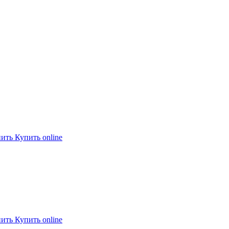
пить
Купить online
пить
Купить online