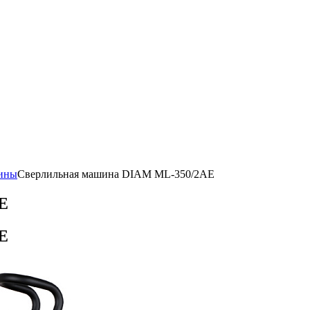
ины
Сверлильная машина DIAM ML-350/2AE
E
E