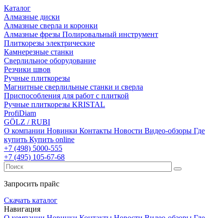
Каталог
Алмазные диски
Алмазные сверла и коронки
Алмазные фрезы Полировальный инструмент
Плиткорезы электрические
Камнерезные станки
Сверлильное оборудование
Резчики швов
Ручные плиткорезы
Магнитные сверлильные станки и сверла
Приспособления для работ с плиткой
Ручные плиткорезы KRISTAL
ProfiDiam
GÖLZ / RUBI
О компании
Новинки
Контакты
Новости
Видео-обзоры
Где
купить
Купить online
+7
(498)
5000-555
+7
(495)
105-67-68
Запросить прайс
Скачать каталог
Навигация
О компании
Новинки
Контакты
Новости
Видео-обзоры
Где