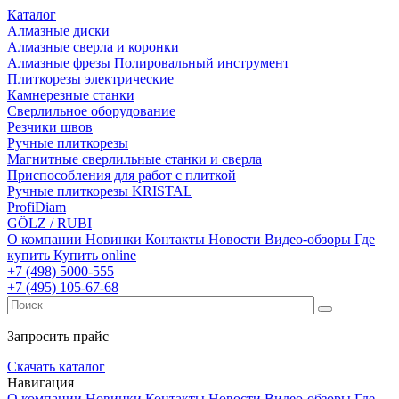
Каталог
Алмазные диски
Алмазные сверла и коронки
Алмазные фрезы Полировальный инструмент
Плиткорезы электрические
Камнерезные станки
Сверлильное оборудование
Резчики швов
Ручные плиткорезы
Магнитные сверлильные станки и сверла
Приспособления для работ с плиткой
Ручные плиткорезы KRISTAL
ProfiDiam
GÖLZ / RUBI
О компании
Новинки
Контакты
Новости
Видео-обзоры
Где
купить
Купить online
+7
(498)
5000-555
+7
(495)
105-67-68
Запросить прайс
Скачать каталог
Навигация
О компании
Новинки
Контакты
Новости
Видео-обзоры
Где