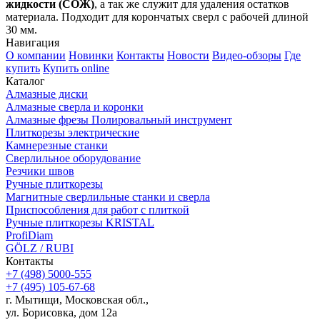
жидкости (СОЖ)
, а так же служит для удаления остатков
материала. Подходит для корончатых сверл с рабочей длиной
30 мм.
Навигация
О компании
Новинки
Контакты
Новости
Видео-обзоры
Где
купить
Купить online
Каталог
Алмазные диски
Алмазные сверла и коронки
Алмазные фрезы Полировальный инструмент
Плиткорезы электрические
Камнерезные станки
Сверлильное оборудование
Резчики швов
Ручные плиткорезы
Магнитные сверлильные станки и сверла
Приспособления для работ с плиткой
Ручные плиткорезы KRISTAL
ProfiDiam
GÖLZ / RUBI
Контакты
+7
(498)
5000-555
+7
(495)
105-67-68
г. Мытищи, Московская обл.,
ул. Борисовка, дом 12а