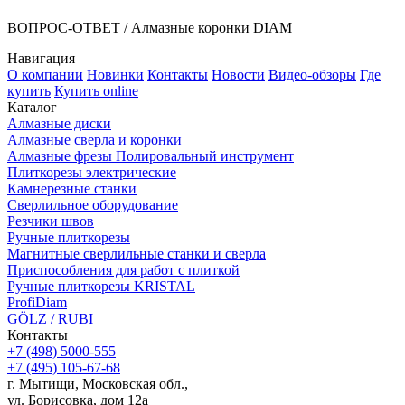
ВОПРОС-ОТВЕТ / Алмазные коронки DIAM
Навигация
О компании
Новинки
Контакты
Новости
Видео-обзоры
Где
купить
Купить online
Каталог
Алмазные диски
Алмазные сверла и коронки
Алмазные фрезы Полировальный инструмент
Плиткорезы электрические
Камнерезные станки
Сверлильное оборудование
Резчики швов
Ручные плиткорезы
Магнитные сверлильные станки и сверла
Приспособления для работ с плиткой
Ручные плиткорезы KRISTAL
ProfiDiam
GÖLZ / RUBI
Контакты
+7
(498)
5000-555
+7
(495)
105-67-68
г. Мытищи, Московская обл.,
ул. Борисовка, дом 12а