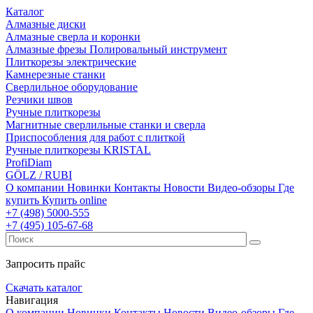
Каталог
Алмазные диски
Алмазные сверла и коронки
Алмазные фрезы Полировальный инструмент
Плиткорезы электрические
Камнерезные станки
Сверлильное оборудование
Резчики швов
Ручные плиткорезы
Магнитные сверлильные станки и сверла
Приспособления для работ с плиткой
Ручные плиткорезы KRISTAL
ProfiDiam
GÖLZ / RUBI
О компании
Новинки
Контакты
Новости
Видео-обзоры
Где
купить
Купить online
+7
(498)
5000-555
+7
(495)
105-67-68
Запросить прайс
Скачать каталог
Навигация
О компании
Новинки
Контакты
Новости
Видео-обзоры
Где