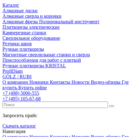
Каталог
Алмазные диски
Алмазные сверла и коронки
Алмазные фрезы Полировальный инструмент
Плиткорезы электрические
Камнерезные станки
Сверлильное оборудование
Резчики швов
Ручные плиткорезы
Магнитные сверлильные станки и сверла
Приспособления для работ с плиткой
Ручные плиткорезы KRISTAL
ProfiDiam
GÖLZ / RUBI
О компании
Новинки
Контакты
Новости
Видео-обзоры
Где
купить
Купить online
+7
(498)
5000-555
+7
(495)
105-67-68
Запросить прайс
Скачать каталог
Навигация
О компании
Новинки
Контакты
Новости
Видео-обзоры
Где