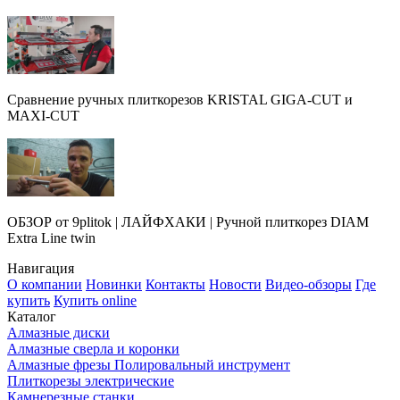
Сравнение ручных плиткорезов KRISTAL GIGA-CUT и
MAXI-CUT
ОБЗОР от 9plitok | ЛАЙФХАКИ | Ручной плиткорез DIAM
Extra Line twin
Навигация
О компании
Новинки
Контакты
Новости
Видео-обзоры
Где
купить
Купить online
Каталог
Алмазные диски
Алмазные сверла и коронки
Алмазные фрезы Полировальный инструмент
Плиткорезы электрические
Камнерезные станки