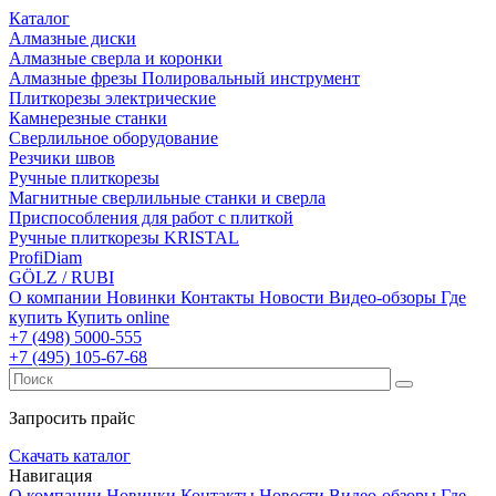
Каталог
Алмазные диски
Алмазные сверла и коронки
Алмазные фрезы Полировальный инструмент
Плиткорезы электрические
Камнерезные станки
Сверлильное оборудование
Резчики швов
Ручные плиткорезы
Магнитные сверлильные станки и сверла
Приспособления для работ с плиткой
Ручные плиткорезы KRISTAL
ProfiDiam
GÖLZ / RUBI
О компании
Новинки
Контакты
Новости
Видео-обзоры
Где
купить
Купить online
+7
(498)
5000-555
+7
(495)
105-67-68
Запросить прайс
Скачать каталог
Навигация
О компании
Новинки
Контакты
Новости
Видео-обзоры
Где