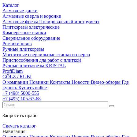
Каталог
Алмазные диски
Алмазные сверла и коронки
Алмазные фрезы Полировальный инструмент
Плиткорезы электрические
Камнерезные станки
Сверлильное оборудование
Резчики швов
Ручные плиткорезы
Магнитные сверлильные станки и сверла
Приспособления для работ с плиткой
Ручные плиткорезы KRISTAL
ProfiDiam
GÖLZ / RUBI
О компании
Новинки
Контакты
Новости
Видео-обзоры
Где
купить
Купить online
+7
(498)
5000-555
+7
(495)
105-67-68
Запросить прайс
Скачать каталог
Навигация
О компании
Новинки
Контакты
Новости
Видео-обзоры
Где