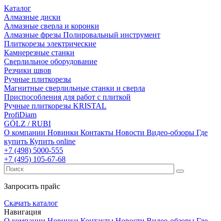
Каталог
Алмазные диски
Алмазные сверла и коронки
Алмазные фрезы Полировальный инструмент
Плиткорезы электрические
Камнерезные станки
Сверлильное оборудование
Резчики швов
Ручные плиткорезы
Магнитные сверлильные станки и сверла
Приспособления для работ с плиткой
Ручные плиткорезы KRISTAL
ProfiDiam
GÖLZ / RUBI
О компании
Новинки
Контакты
Новости
Видео-обзоры
Где
купить
Купить online
+7
(498)
5000-555
+7
(495)
105-67-68
Запросить прайс
Скачать каталог
Навигация
О компании
Новинки
Контакты
Новости
Видео-обзоры
Где