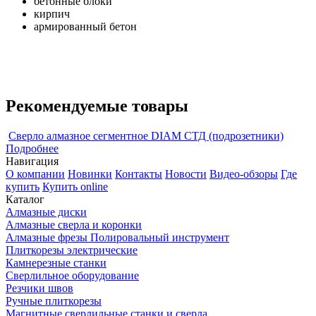
бетонные блоки
кирпич
армированный бетон
Рекомендуемые товары
Сверло алмазное сегментное DIAM СТД (подрозетники)
Подробнее
Навигация
О компании
Новинки
Контакты
Новости
Видео-обзоры
Где
купить
Купить online
Каталог
Алмазные диски
Алмазные сверла и коронки
Алмазные фрезы Полировальный инструмент
Плиткорезы электрические
Камнерезные станки
Сверлильное оборудование
Резчики швов
Ручные плиткорезы
Магнитные сверлильные станки и сверла