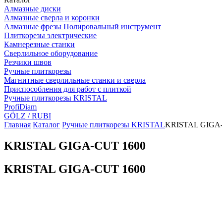
Алмазные диски
Алмазные сверла и коронки
Алмазные фрезы Полировальный инструмент
Плиткорезы электрические
Камнерезные станки
Сверлильное оборудование
Резчики швов
Ручные плиткорезы
Магнитные сверлильные станки и сверла
Приспособления для работ с плиткой
Ручные плиткорезы KRISTAL
ProfiDiam
GÖLZ / RUBI
Главная
Каталог
Ручные плиткорезы KRISTAL
KRISTAL GIGA
KRISTAL GIGA-CUT 1600
KRISTAL GIGA-CUT 1600