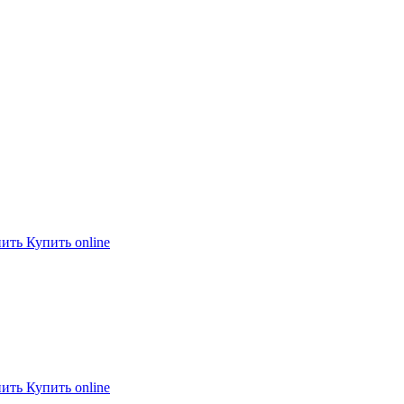
пить
Купить online
пить
Купить online