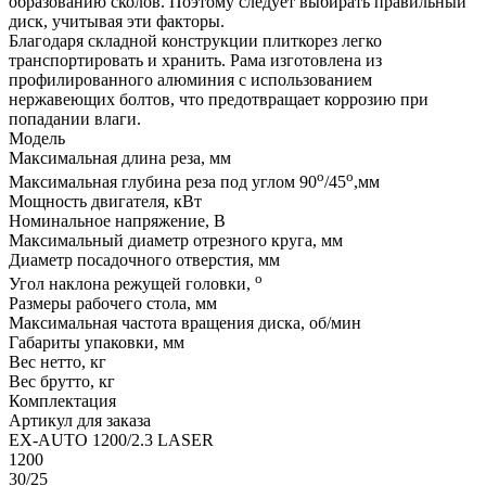
образованию сколов. Поэтому следует выбирать правильный
диск, учитывая эти факторы.
Благодаря складной конструкции плиткорез легко
транспортировать и хранить. Рама изготовлена из
профилированного алюминия с использованием
нержавеющих болтов, что предотвращает коррозию при
попадании влаги.
Модель
Максимальная длина реза, мм
о
о
Максимальная глубина реза под углом 90
/45
,мм
Мощность двигателя, кВт
Номинальное напряжение, В
Максимальный диаметр отрезного круга, мм
Диаметр посадочного отверстия, мм
о
Угол наклона режущей головки,
Размеры рабочего стола, мм
Максимальная частота вращения диска, об/мин
Габариты упаковки, мм
Вес нетто, кг
Вес брутто, кг
Комплектация
Артикул для заказа
EX-AUTO 1200/2.3 LASER
1200
30/25