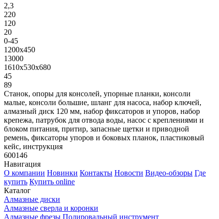
2,3
220
120
20
0-45
1200x450
13000
1610х530х680
45
89
Станок, опоры для консолей, упорные планки, консоли
малые, консоли большие, шланг для насоса, набор ключей,
алмазный диск 120 мм, набор фиксаторов и упоров, набор
крепежа, патрубок для отвода воды, насос с креплениями и
блоком питания, притир, запасные щетки и приводной
ремень, фиксаторы упоров и боковых планок, пластиковый
кейс, инструкция
600146
Навигация
О компании
Новинки
Контакты
Новости
Видео-обзоры
Где
купить
Купить online
Каталог
Алмазные диски
Алмазные сверла и коронки
Алмазные фрезы Полировальный инструмент