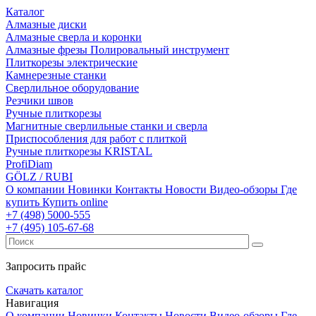
Каталог
Алмазные диски
Алмазные сверла и коронки
Алмазные фрезы Полировальный инструмент
Плиткорезы электрические
Камнерезные станки
Сверлильное оборудование
Резчики швов
Ручные плиткорезы
Магнитные сверлильные станки и сверла
Приспособления для работ с плиткой
Ручные плиткорезы KRISTAL
ProfiDiam
GÖLZ / RUBI
О компании
Новинки
Контакты
Новости
Видео-обзоры
Где
купить
Купить online
+7
(498)
5000-555
+7
(495)
105-67-68
Запросить прайс
Скачать каталог
Навигация
О компании
Новинки
Контакты
Новости
Видео-обзоры
Где