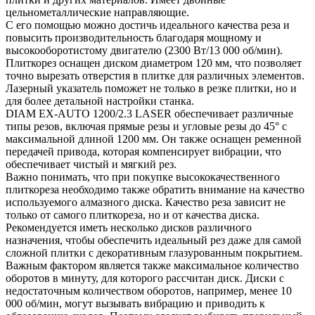
цельнометаллические направляющие.
С его помощью можно достичь идеального качества реза и
повысить производительность благодаря мощному и
высокооборотистому двигателю (2300 Вт/13 000 об/мин).
Плиткорез оснащен диском диаметром 120 мм, что позволяет
точно вырезать отверстия в плитке для различных элементов.
Лазерный указатель поможет не только в резке плитки, но и
для более детальной настройки станка.
DIAM EX-AUTO 1200/2.3 LASER обеспечивает различные
типы резов, включая прямые резы и угловые резы до 45° с
максимальной длиной 1200 мм. Он также оснащен ременной
передачей привода, которая компенсирует вибрации, что
обеспечивает чистый и мягкий рез.
Важно понимать, что при покупке высококачественного
плиткореза необходимо также обратить внимание на качество
используемого алмазного диска. Качество реза зависит не
только от самого плиткореза, но и от качества диска.
Рекомендуется иметь несколько дисков различного
назначения, чтобы обеспечить идеальный рез даже для самой
сложной плитки с декоративным глазурованным покрытием.
Важным фактором является также максимальное количество
оборотов в минуту, для которого рассчитан диск. Диски с
недостаточным количеством оборотов, например, менее 10
000 об/мин, могут вызывать вибрацию и приводить к